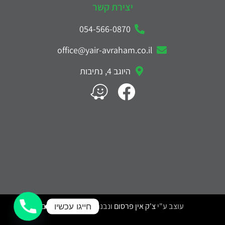
יצירת קשר
054-566-0870
office@yair-avraham.co.il
היוגב 4, נתיבות
עוצב ע"י
צ'ק אין פרסום
ונבנה ע"י
דניאל משקוב
חייגו עכשיו