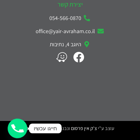
יצירת קשר
054-566-0870
office@yair-avraham.co.il
היוגב 4, נתיבות
עוצב ע"י
צ'ק אין פרסום
ונבנה ע"י
דניאל משקוב
חייגו עכשיו