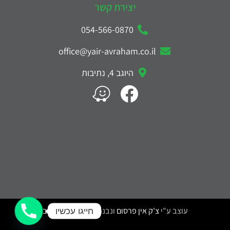
יצירת קשר
054-566-0870
office@yair-avraham.co.il
היוגב 4, נתיבות
עוצב ע"י
צ'ק אין פרסום
ונבנה ע"י
דניאל משקוב
חייגו עכשיו