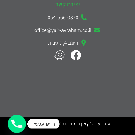
יצירת קשר
054-566-0870
office@yair-avraham.co.il
היוגב 4, נתיבות
עוצב ע"י
צ'ק אין פרסום
ונבנה ע"י
דניאל משקוב
חייגו עכשיו